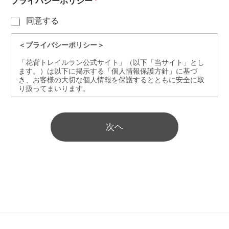
プライバシーポリシー
*
同意する
＜プライバシーポリシー＞
「花背トレイルラン公式サイト」（以下「当サイト」とし
ます。）は以下に掲示する「個人情報保護方針」に基づ
き、お客様の大切な個人情報を保護するとともに安全に取
り扱ってまいります。
＜個人情報の収集について＞
*
実行委員会では、次のような場合に必要な範囲で個人情報
ふ
を収集することがあります。
次ヘ
り
1.実行委員会へのお問い合わせ時
が
2.実行委員会へのサービスお申し込み時
な
お
＜個人情報の利用目的について＞
実行委員会は、お客様から収集した個人情報を次の目的で
問
利用いたします。
い
1.お客様への連絡のため
合
2.お客様からのお問い合せに対する回答のため
わ
3.お客様へのサービス提供のため
せ
内
＜個人情報の第三者への提供について＞
容
実行委員会では、お客様より取得した個人情報を第三者に